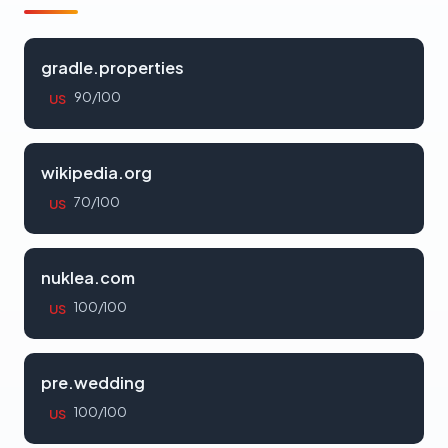
gradle.properties
90/100
US
wikipedia.org
70/100
US
nuklea.com
100/100
US
pre.wedding
100/100
US