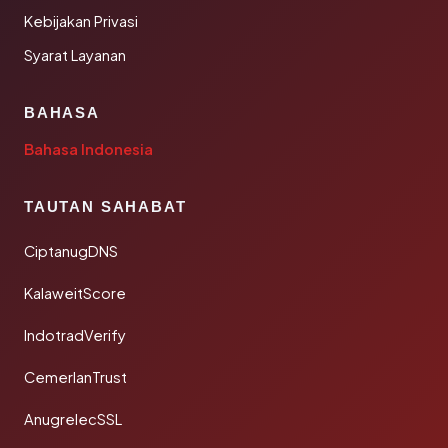
Kebijakan Privasi
Syarat Layanan
BAHASA
Bahasa Indonesia
TAUTAN SAHABAT
CiptanugDNS
KalaweitScore
IndotradVerify
CemerlanTrust
AnugrelecSSL