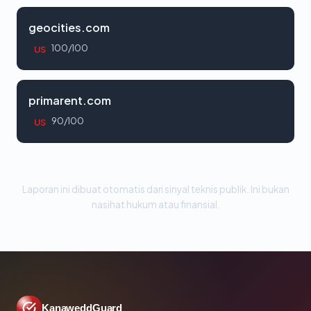
geocities.com
100/100
US
primarent.com
90/100
US
Laporan ini dibuat otomatis dari sinyal teknis publik. Ini bukan
nasihat hukum atau finansial.
KanaweddGuard