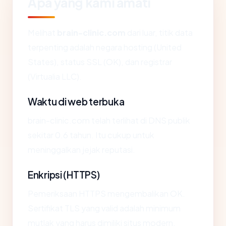
Apa yang kami amati
Melihat
brain-clinic.com
dari luar, titik data
terpenting adalah negara hosting (United
States), status SSL (OK), dan registrar
(Virtualia LLC).
Waktu di web terbuka
brain-clinic.com telah terlihat di DNS publik
sekitar 0.6 tahun. Itu cukup untuk
meninggalkan jejak reputasi.
Enkripsi (HTTPS)
Pemeriksaan HTTPS mengembalikan OK.
Sertifikat TLS yang valid adalah minimum
mutlak yang harus dimiliki situs modern.