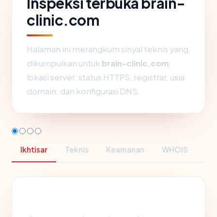
Inspeksi terbuka brain-
clinic.com
Halaman ini merangkum sinyal teknis yang
dikumpulkan untuk
brain-clinic.com
:
lokasi server, status HTTPS, registrar, usia
domain, dan konfigurasi DNS.
Ikhtisar
Teknis
Keamanan
WHOIS