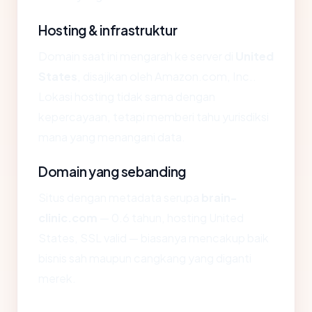
Hosting & infrastruktur
Domain saat ini mengarah ke server di
United
States
, disajikan oleh Amazon.com, Inc..
Lokasi hosting tidak sama dengan
kepercayaan, tetapi memberi tahu yurisdiksi
mana yang menangani data.
Domain yang sebanding
Situs dengan metadata serupa
brain-
clinic.com
— 0.6 tahun, hosting United
States, SSL valid — biasanya mencakup baik
bisnis sah maupun cangkang yang diganti
merek.