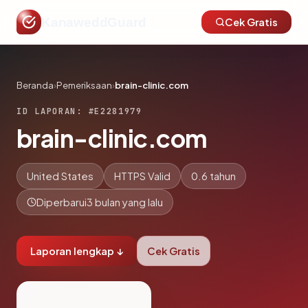
KanaweddGuard
Cek Gratis
Beranda
›
Pemeriksaan
›
brain-clinic.com
ID LAPORAN: #E2281979
brain-clinic.com
United States
HTTPS Valid
0.6 tahun
Diperbarui
3 bulan yang lalu
Laporan lengkap ↓
Cek Gratis