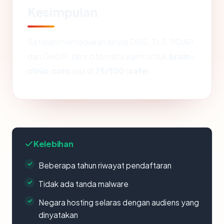
Kesimpulan
Setelah memadukan sinyal DNS, TLS, RDAP,
dan GeoIP, skor otomatis kami untuk
brain-
clinic.com
ada di
75/100
(
safe
).
Kelebihan
Beberapa tahun riwayat pendaftaran
Tidak ada tanda malware
Negara hosting selaras dengan audiens yang
dinyatakan