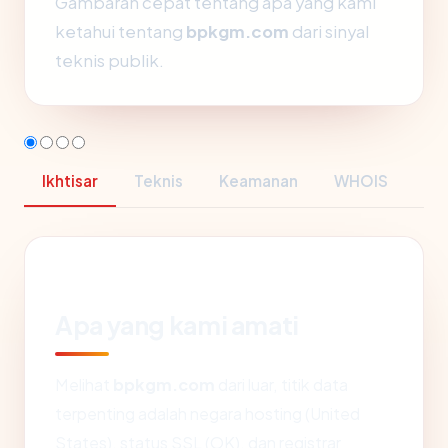
Gambaran cepat tentang apa yang kami
ketahui tentang
bpkgm.com
dari sinyal
teknis publik.
Ikhtisar
Teknis
Keamanan
WHOIS
Apa yang kami amati
Melihat
bpkgm.com
dari luar, titik data
terpenting adalah negara hosting (United
States), status SSL (OK), dan registrar