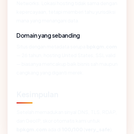
Networks. Lokasi hosting tidak sama dengan
kepercayaan, tetapi memberi tahu yurisdiksi
mana yang menangani data.
Domain yang sebanding
Situs dengan metadata serupa
bpkgm.com
— 26 tahun, hosting United States, SSL valid
— biasanya mencakup baik bisnis sah maupun
cangkang yang diganti merek.
Kesimpulan
Setelah memadukan sinyal DNS, TLS, RDAP,
dan GeoIP, skor otomatis kami untuk
bpkgm.com
ada di
100/100
(
very_safe
).