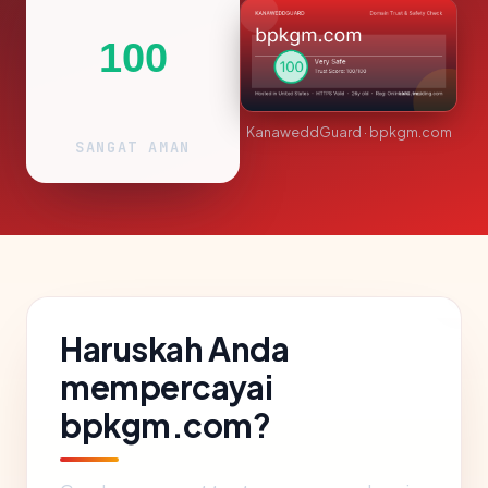
100
KanaweddGuard · bpkgm.com
SANGAT AMAN
Haruskah Anda
mempercayai
bpkgm.com?