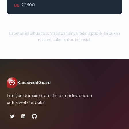
90/100
US
Laporan ini dibuat otomatis dari sinyal teknis publik. Ini bukan
nasihat hukum atau finansial.
KanaweddGuard
Intelijen domain otomatis dan independen
untuk web terbuka.