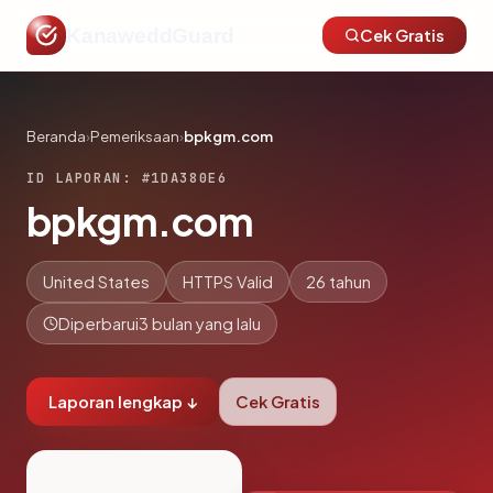
KanaweddGuard
Cek Gratis
Beranda
›
Pemeriksaan
›
bpkgm.com
ID LAPORAN: #1DA380E6
bpkgm.com
United States
HTTPS Valid
26 tahun
Diperbarui
3 bulan yang lalu
Laporan lengkap ↓
Cek Gratis