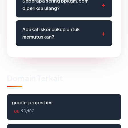
Seberapa sering bpkgm.com
diperiksa ulang?
Apakah skor cukup untuk
memutuskan?
Domain Terkait
gradle.properties
90/100
US