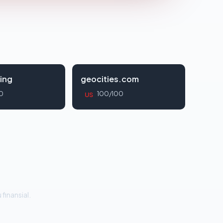
ing
geocities.com
0
100/100
US
 finansial.