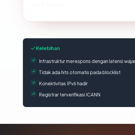
publik terbaru.
Kelebihan
Infrastruktur merespons dengan latensi waja
Tidak ada hits otomatis pada blocklist
Konektivitas IPv6 hadir
Registrar terverifikasi ICANN