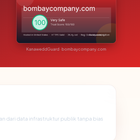
KanaweddGuard · bombaycompany.com
n dari data infrastruktur publik tanpa bias