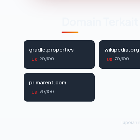
Domain Terkait
gradle.properties
wikipedia.org
90/100
70/100
US
US
primarent.com
90/100
US
Laporan in