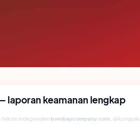
laporan keamanan lengkap
is teknis independen
bombaycompany.com
, dikumpulka