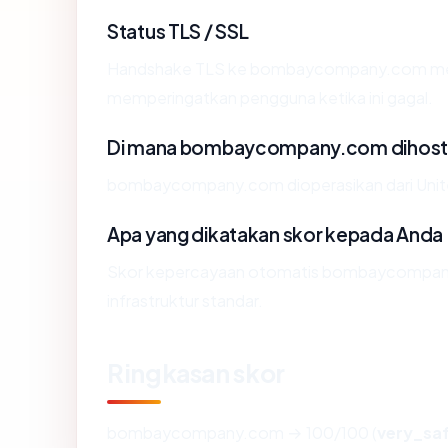
Status TLS / SSL
Handshake TLS ke bombaycompany.com men
memperingatkan pengguna ketika ini gagal.
Di mana bombaycompany.com dihost
bombaycompany.com dioperasikan dari United
Apa yang dikatakan skor kepada Anda
Skor kepercayaan otomatis bombaycompany.
infrastruktur standar.
Ringkasan skor
bombaycompany.com → 100/100 (
very_sa