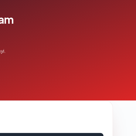
lam
yi.