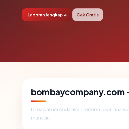
Laporan lengkap ↓
Cek Gratis
bombaycompany.com — 
Di bawah ini Anda akan menemukan analis
manusia.