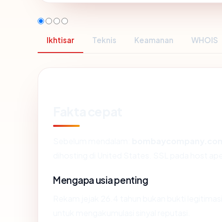
Ikhtisar
Teknis
Keamanan
WHOIS
Fakta cepat
Sebelum mendalam:
bombaycompany.co
dihosting di United States. SSL pada host a
Mengapa usia penting
Rekam jejak 26.4 tahun bukan bukti legitimasi,
untuk mengakumulasi sinyal reputasi.