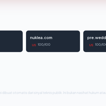
nuklea.com
pre.wedd
100/100
100/10
US
US
i dibuat otomatis dari sinyal teknis publik. Ini bukan nasihat hukum atau