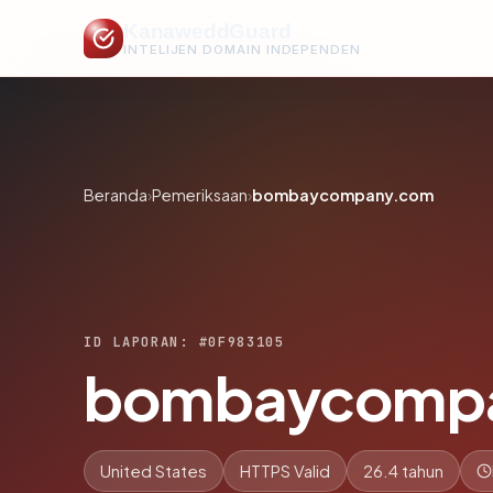
KanaweddGuard
INTELIJEN DOMAIN INDEPENDEN
Beranda
›
Pemeriksaan
›
bombaycompany.com
ID LAPORAN: #0F983105
bombaycomp
United States
HTTPS Valid
26.4 tahun