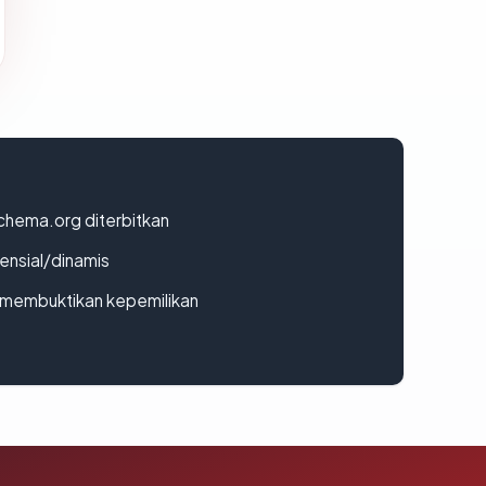
chema.org diterbitkan
densial/dinamis
ak membuktikan kepemilikan