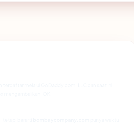
m
terdaftar melalui GoDaddy.com, LLC dan saat ini
pex mengembalikan: OK.
 tetapi berarti
bombaycompany.com
punya waktu