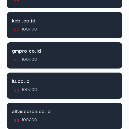
kebi.co.id
100/100
SG
gmpro.co.id
100/100
SG
iu.co.id
100/100
SG
alfascorpii.co.id
100/100
SG