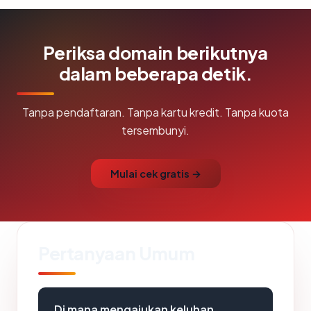
Periksa domain berikutnya
dalam beberapa detik.
Tanpa pendaftaran. Tanpa kartu kredit. Tanpa kuota
tersembunyi.
Mulai cek gratis →
Pertanyaan Umum
Di mana mengajukan keluhan