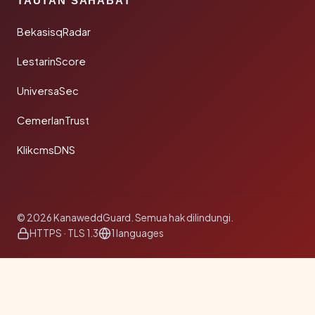
TAUTAN SAHABAT
BekasisqRadar
LestarinScore
UniversaSec
CemerlanTrust
KlikcmsDNS
© 2026 KanaweddGuard. Semua hak dilindungi.
HTTPS · TLS 1.3
1 languages