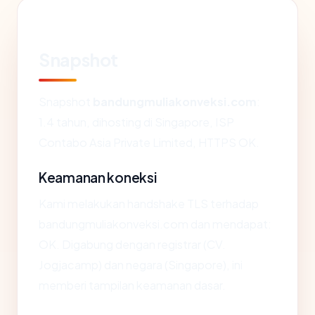
Snapshot
Snapshot
bandungmuliakonveksi.com
:
1.4 tahun, dihosting di Singapore, ISP
Contabo Asia Private Limited, HTTPS OK.
Keamanan koneksi
Kami melakukan handshake TLS terhadap
bandungmuliakonveksi.com dan mendapat:
OK. Digabung dengan registrar (CV.
Jogjacamp) dan negara (Singapore), ini
memberi tampilan keamanan dasar.