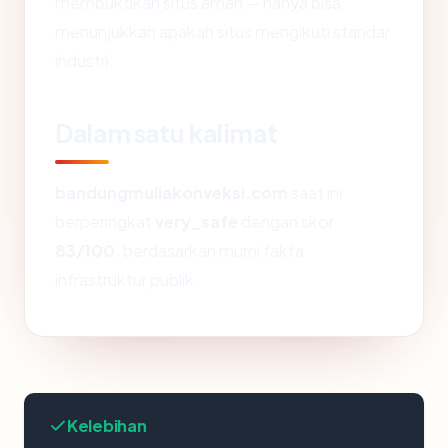
membuktikan situs aman — hanya bisa
menunjukkan apakah situs mengikuti standar
industri.
Dalam satu kalimat
bandungmuliakonveksi.com
saat ini
berperingkat
very_safe
dengan skor
83/100
, berdasarkan murni fakta
infrastruktur publik.
Kelebihan