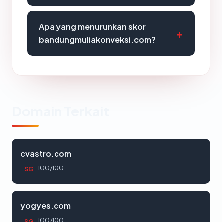
Apa yang menurunkan skor
bandungmuliakonveksi.com?
Domain Terkait
cvastro.com
100/100
SG
yogyes.com
100/100
SG