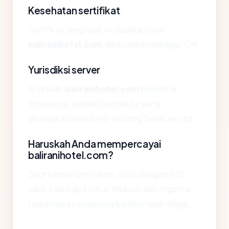
Kesehatan sertifikat
Sertifikat yang saat ini disajikan oleh
baliranihotel.com
dipecahkan sebagai: OK.
Yurisdiksi server
IP di balik
baliranihotel.com
berada di
Singapore, pada infrastruktur yang
disediakan oleh WHG Hosting Services Ltd.
Haruskah Anda mempercayai
baliranihotel.com?
Skor kami murni teknis. Situs dengan SSL
valid, beberapa tahun riwayat, dan registrar
terkemuka cenderung berskor lebih tinggi.