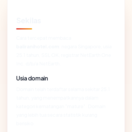
Sekilas
Cara tercepat membaca
baliranihotel.com
: negara Singapore, usia
25.1 tahun, SSL OK, registrar NetEarth One
Inc. d/b/a NetEarth.
Usia domain
Domain telah terdaftar selama sekitar 25.1
tahun, yang menempatkannya dalam
kategori kematangan "mature". Domain
yang lebih tua secara statistik kurang
berisiko.