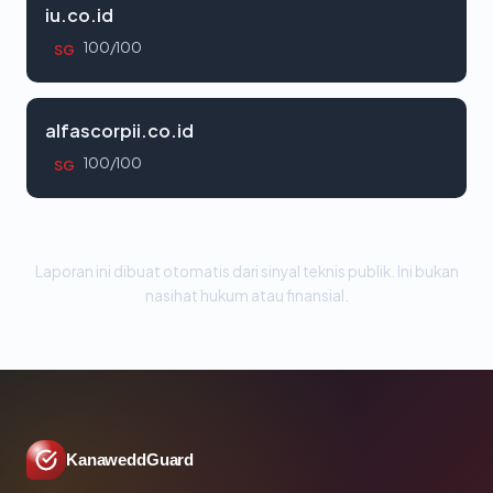
iu.co.id
100/100
SG
alfascorpii.co.id
100/100
SG
Laporan ini dibuat otomatis dari sinyal teknis publik. Ini bukan
nasihat hukum atau finansial.
KanaweddGuard