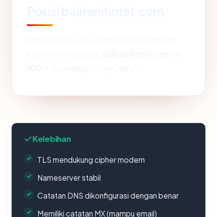
Posisi baliranihotel.com
Pada skala 0-100, pemeriksaan otomatis
kami menempatkan
baliranihotel.com
di
100
— itu kategori "very_safe".
Kelebihan
TLS mendukung cipher modern
Nameserver stabil
Catatan DNS dikonfigurasi dengan benar
Memiliki catatan MX (mampu email)