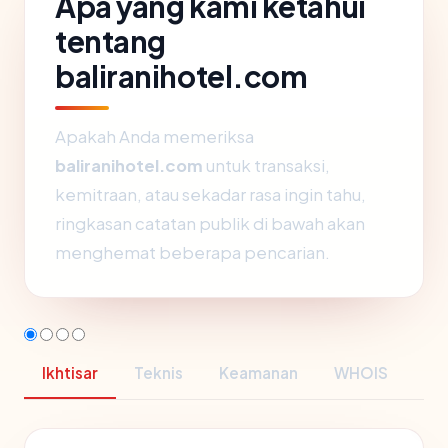
Apa yang kami ketahui
tentang
baliranihotel.com
Apakah Anda memeriksa
baliranihotel.com
untuk transaksi,
kemitraan, atau sekadar rasa ingin tahu,
ringkasan catatan publik di bawah akan
menghemat beberapa pencarian.
Ikhtisar
Teknis
Keamanan
WHOIS