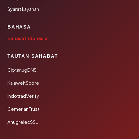
Syarat Layanan
BAHASA
Bahasa Indonesia
TAUTAN SAHABAT
CiptanugDNS
KalaweitScore
IndotradVerify
CemerlanTrust
AnugrelecSSL