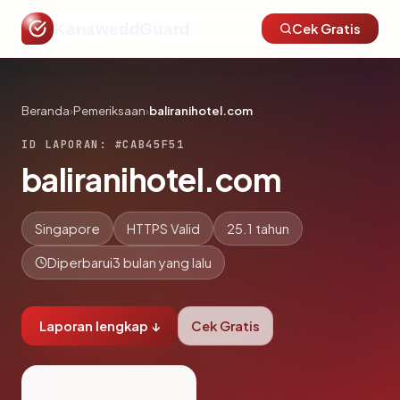
KanaweddGuard
Cek Gratis
Beranda
›
Pemeriksaan
›
baliranihotel.com
ID LAPORAN: #CAB45F51
baliranihotel.com
Singapore
HTTPS Valid
25.1 tahun
Diperbarui
3 bulan yang lalu
Laporan lengkap ↓
Cek Gratis