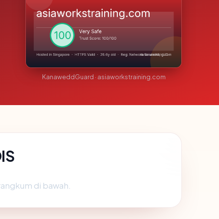
KanaweddGuard · asiaworkstraining.com
IS
irangkum di bawah.