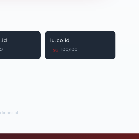
.id
iu.co.id
00
100/100
SG
 finansial.