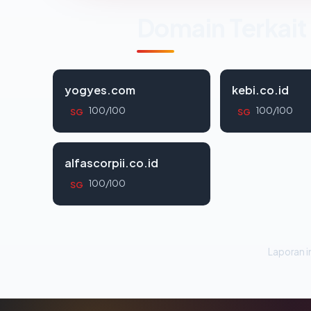
Domain Terkait
yogyes.com
kebi.co.id
100/100
100/100
SG
SG
alfascorpii.co.id
100/100
SG
Laporan in