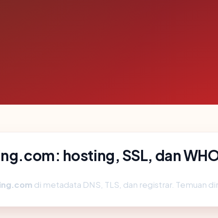
ning.com: hosting, SSL, dan WHO
ning.com
di metadata DNS, TLS, dan registrar. Temuan d