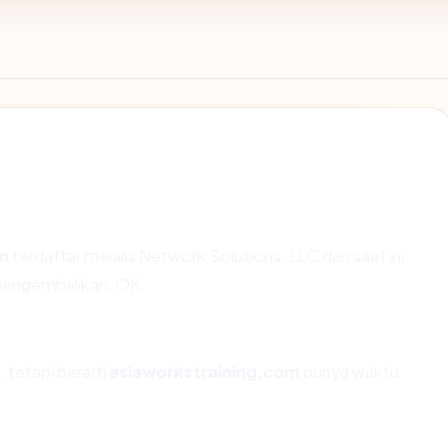
m
terdaftar melalui Network Solutions, LLC dan saat ini
 mengembalikan: OK.
 tetapi berarti
asiaworkstraining.com
punya waktu