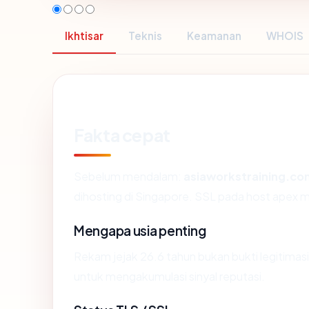
Ikhtisar
Teknis
Keamanan
WHOIS
Fakta cepat
Sebelum mendalam:
asiaworkstraining.co
dihosting di Singapore. SSL pada host apex
Mengapa usia penting
Rekam jejak 26.6 tahun bukan bukti legitimasi,
untuk mengakumulasi sinyal reputasi.