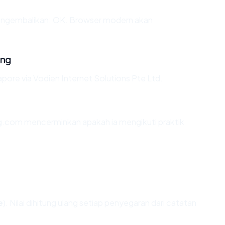
engembalikan: OK. Browser modern akan
ing
pore via Vodien Internet Solutions Pte Ltd.
g.com mencerminkan apakah ia mengikuti praktik
e
). Nilai dihitung ulang setiap penyegaran dari catatan