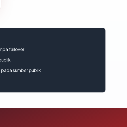
npa failover
publik
s pada sumber publik