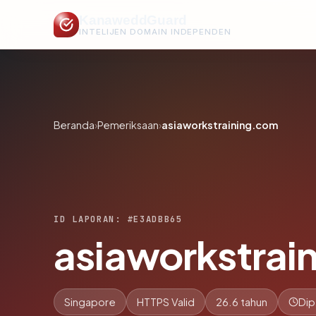
KanaweddGuard
INTELIJEN DOMAIN INDEPENDEN
Beranda
›
Pemeriksaan
›
asiaworkstraining.com
ID LAPORAN: #E3ADBB65
asiaworkstrai
Singapore
HTTPS Valid
26.6 tahun
Dip