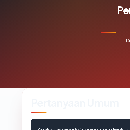
Pe
Ta
Pertanyaan Umum
Apakah asiaworkstraining.com dienkrip