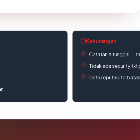
Kekurangan
Catatan A tunggal — ta
Tidak ada security.txt 
Data reputasi terbata
an