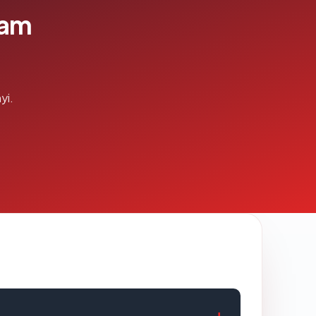
lam
yi.