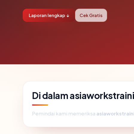
Laporan lengkap ↓
Cek Gratis
Di dalam asiaworkstrai
Pemindai kami memeriksa
asiaworkstrai