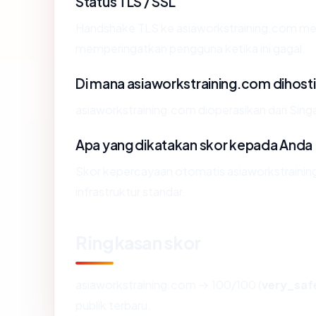
Status TLS / SSL
Handshake TLS ke asiaworkstraining.com m
memperingatkan pengguna ketika ini gagal.
Di mana asiaworkstraining.com dihost
asiaworkstraining.com dioperasikan dari Singa
Apa yang dikatakan skor kepada Anda
Skor kepercayaan otomatis asiaworkstrainin
infrastruktur standar.
Ringkasan skor
asiaworkstraining.com → 100/100 (
very_saf
publik terbaru.