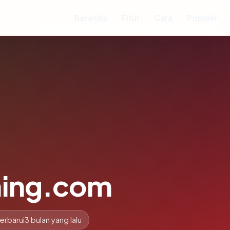
Beranda
Fitur
Cara
Populer
ning.com
erbarui
3 bulan yang lalu