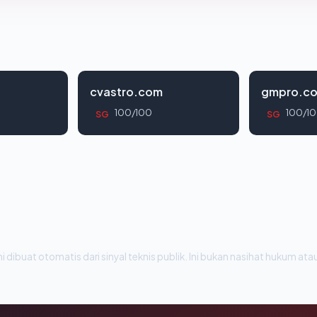
cvastro.com
gmpro.co
100/100
100/1
SG
SG
i dibuat otomatis dari sinyal teknis publik. Ini bukan nasihat hukum atau