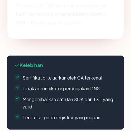
Pada skala 0-100, pemeriksaan otomatis
kami menempatkan
artsdummy.com
di
100
— itu kategori "very_safe".
Kelebihan
Sertifikat dikeluarkan oleh CA terkenal
Tidak ada indikator pembajakan DNS
Mengembalikan catatan SOA dan TXT yang
valid
Terdaftar pada registrar yang mapan