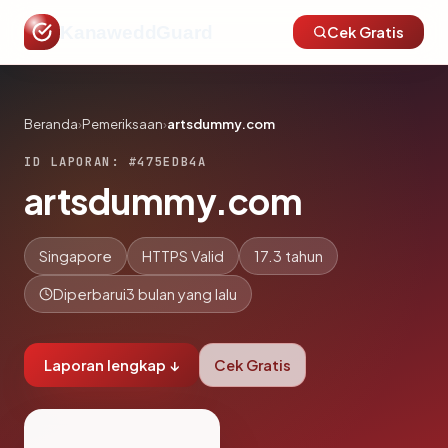
KanaweddGuard
Cek Gratis
Beranda
›
Pemeriksaan
›
artsdummy.com
ID LAPORAN: #475EDB4A
artsdummy.com
Singapore
HTTPS Valid
17.3 tahun
Diperbarui
3 bulan yang lalu
Laporan lengkap ↓
Cek Gratis