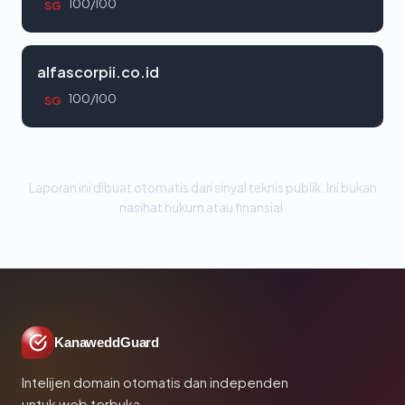
100/100
SG
alfascorpii.co.id
100/100
SG
Laporan ini dibuat otomatis dari sinyal teknis publik. Ini bukan
nasihat hukum atau finansial.
KanaweddGuard
Intelijen domain otomatis dan independen
untuk web terbuka.