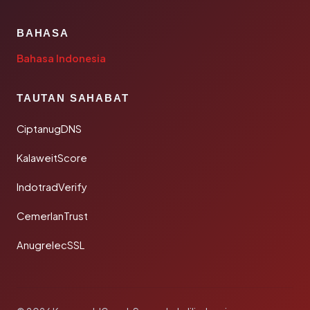
BAHASA
Bahasa Indonesia
TAUTAN SAHABAT
CiptanugDNS
KalaweitScore
IndotradVerify
CemerlanTrust
AnugrelecSSL