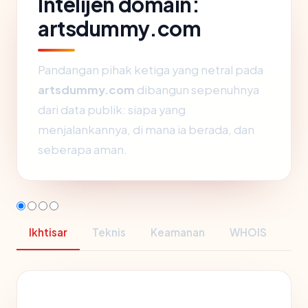
Intelijen domain:
artsdummy.com
Pandangan pihak ketiga yang netral pada
artsdummy.com
dibangun sepenuhnya
dari data publik: siapa yang
menjalankannya, di mana ia berada, dan
seberapa aman.
Ikhtisar
Teknis
Keamanan
WHOIS