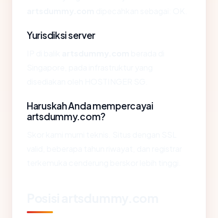
artsdummy.com
dipecahkan sebagai: OK.
Yurisdiksi server
IP di balik
artsdummy.com
berada di
Singapore, pada infrastruktur yang
disediakan oleh HOSTINGER SG.
Haruskah Anda mempercayai
artsdummy.com?
Skor kami murni teknis. Situs dengan SSL
valid, beberapa tahun riwayat, dan registrar
terkemuka cenderung berskor lebih tinggi.
Posisi artsdummy.com