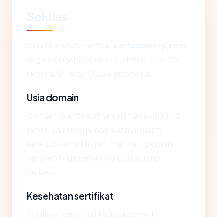
Sekilas
Cara tercepat membaca
artsdummy.com
:
negara Singapore, usia 17.3 tahun, SSL OK,
registrar PT Ardh Global Indonesia.
Usia domain
Domain telah terdaftar selama sekitar 17.3
tahun, yang menempatkannya dalam
kategori kematangan "mature". Domain
yang lebih tua secara statistik kurang
berisiko.
Kesehatan sertifikat
Sertifikat yang saat ini disajikan oleh