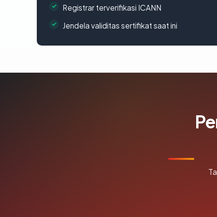
Registrar terverifikasi ICANN
Jendela validitas sertifikat saat ini
Pe
Ta