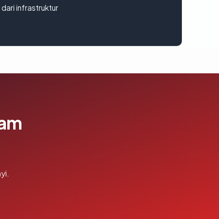
 dari infrastruktur
lam
yi.