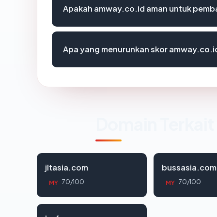
Apakah amway.co.id aman untuk pemba
Apa yang menurunkan skor amway.co.i
Domain Terkait
jltasia.com
bussasia.com
70/100
70/100
MY
MY