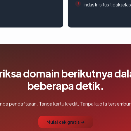
Industri situs tidak jelas
riksa domain berikutnya da
beberapa detik.
npa pendaftaran. Tanpa kartu kredit. Tanpa kuota tersembun
Mulai cek gratis →