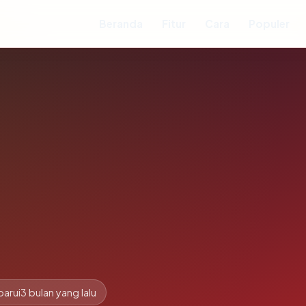
Beranda
Fitur
Cara
Populer
barui
3 bulan yang lalu