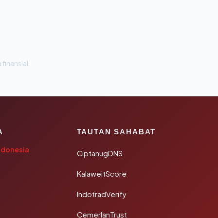
 finansial.
A
TAUTAN SAHABAT
ndonesia
CiptanugDNS
KalaweitScore
IndotradVerify
CemerlanTrust