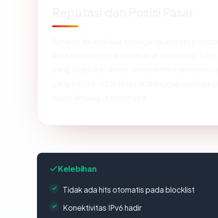
Reputasi dan Posisi Pasar
Amway dikenal luas sebagai salah satu pelopo
kuat secara global maupun di Indonesia. Situ
yang stabil dan aman, mencerminkan kepercay
yang handal, situs ini layak dianggap sebaga
bisnis Amway di Indonesia.
Kelebihan
Tidak ada hits otomatis pada blocklist
Konektivitas IPv6 hadir