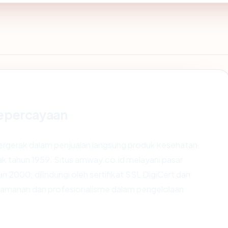
Kepercayaan
rgerak dalam penjualan langsung produk kesehatan,
k tahun 1959. Situs amway.co.id melayani pasar
 2000, dilindungi oleh sertifikat SSL DigiCert dan
keamanan dan profesionalisme dalam pengelolaan