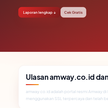
Laporan lengkap ↓
Cek Gratis
Ulasan amway.co.id da
amway.co.id adalah portal resmi Amway di 
menggunakan SSL terpercaya dan telah bero