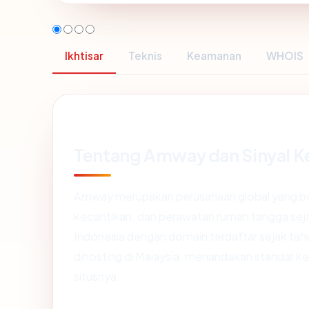
Ikhtisar
Teknis
Keamanan
WHOIS
Tentang Amway dan Sinyal 
Amway merupakan perusahaan global yang be
kecantikan, dan perawatan rumah tangga seja
Indonesia dengan domain terdaftar sejak tahun
dihosting di Malaysia, menandakan standar 
situsnya.