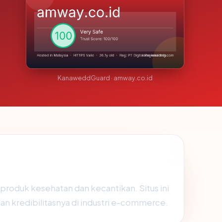
KanaweddGuard · amway.co.id
produk kesehatan dan kecantikan. Situs ini
n kredibilitasnya di industri e-commerce.