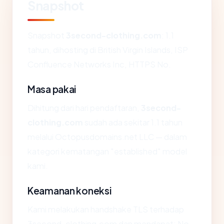
Snapshot
Snapshot
3second-clothing.com
: 1.1
tahun, dihosting di British Virgin Islands, ISP
Confluence Networks Inc, HTTPS No.
Masa pakai
Dihitung dari hari pendaftaran,
3second-
clothing.com
sudah ada sekitar 1.1 tahun
melalui Octopusdomains.net LLC — dalam
kategori kematangan "established" model
kami.
Keamanan koneksi
Kami melakukan handshake TLS terhadap
3second-clothing.com dan mendapat: No.