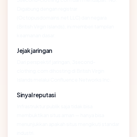
Digabung dengan registrar
(Octopusdomains.net LLC) dan negara
(British Virgin Islands), ini memberi tampilan
keamanan dasar.
Jejak jaringan
Dari perspektif jaringan, 3second-
clothing.com dihosting di British Virgin
Islands melalui Confluence Networks Inc.
Sinyal reputasi
Infrastruktur publik saja tidak bisa
membuktikan situs aman — hanya bisa
menunjukkan apakah situs mengikuti standar
industri.