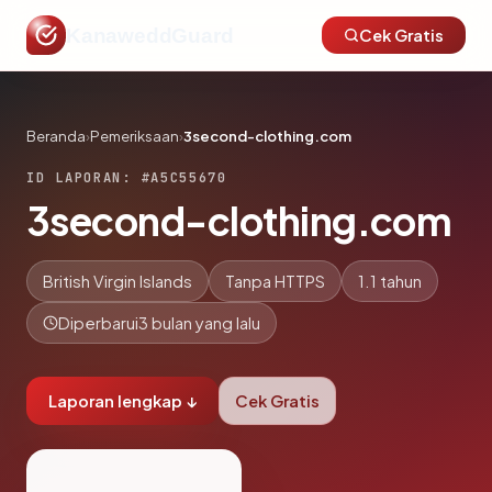
KanaweddGuard
Cek Gratis
Beranda
›
Pemeriksaan
›
3second-clothing.com
ID LAPORAN: #A5C55670
3second-clothing.com
British Virgin Islands
Tanpa HTTPS
1.1 tahun
Diperbarui
3 bulan yang lalu
Laporan lengkap ↓
Cek Gratis