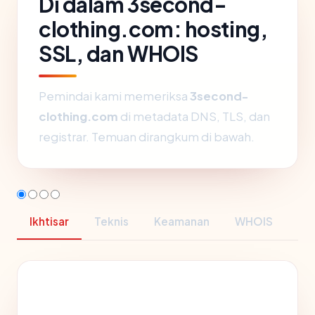
Di dalam 3second-
clothing.com: hosting,
SSL, dan WHOIS
Pemindai kami memeriksa
3second-
clothing.com
di metadata DNS, TLS, dan
registrar. Temuan dirangkum di bawah.
Ikhtisar
Teknis
Keamanan
WHOIS