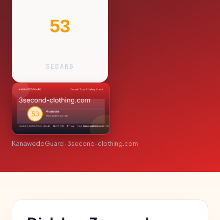
53
SEDANG
KanaweddGuard · 3second-clothing.com