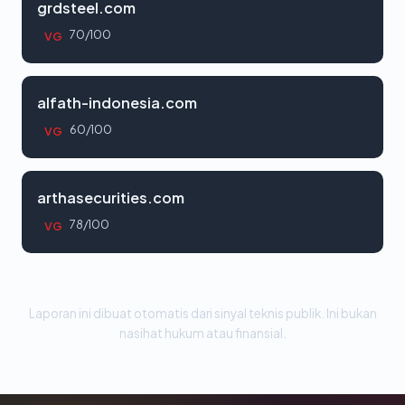
grdsteel.com
70/100
VG
alfath-indonesia.com
60/100
VG
arthasecurities.com
78/100
VG
Laporan ini dibuat otomatis dari sinyal teknis publik. Ini bukan
nasihat hukum atau finansial.