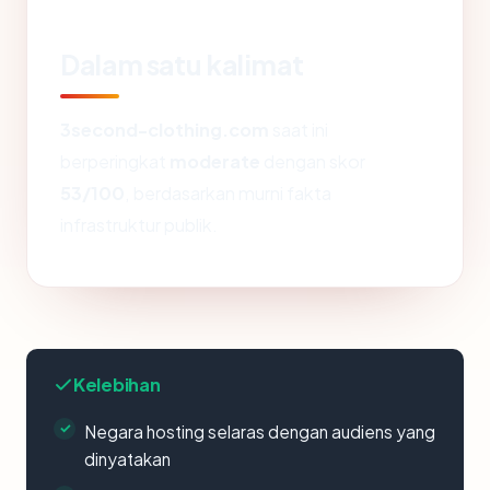
Dalam satu kalimat
3second-clothing.com
saat ini
berperingkat
moderate
dengan skor
53/100
, berdasarkan murni fakta
infrastruktur publik.
Kelebihan
Negara hosting selaras dengan audiens yang
dinyatakan