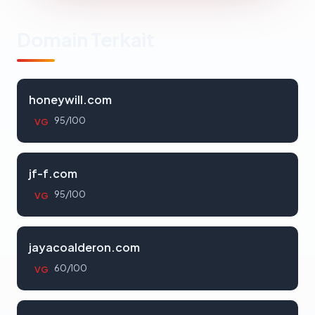
Domain Terkait
honeywill.com
95/100
VG
jf-f.com
95/100
VG
jayacoalderon.com
60/100
VG