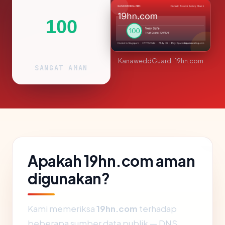
100
KanaweddGuard · 19hn.com
SANGAT AMAN
Apakah 19hn.com aman
digunakan?
Kami memeriksa
19hn.com
terhadap
beberapa sumber data publik — DNS,