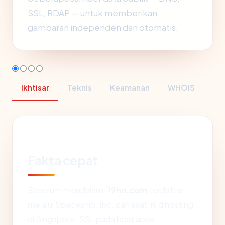
SSL, RDAP — untuk memberikan
gambaran independen dan otomatis.
Ikhtisar
Teknis
Keamanan
WHOIS
Fakta cepat
Sebelum mendalam:
19hn.com
terdaftar
melalui Spaceship, Inc. dan saat ini dihosting
di Singapore. SSL pada host apex