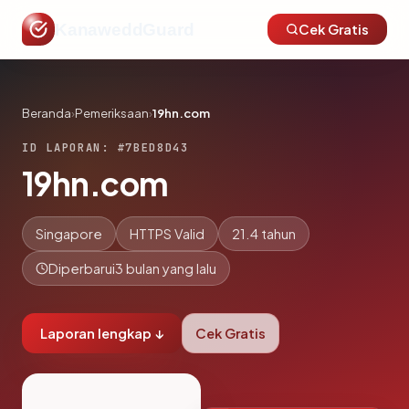
KanaweddGuard
Cek Gratis
Beranda
›
Pemeriksaan
›
19hn.com
ID LAPORAN: #7BED8D43
19hn.com
Singapore
HTTPS Valid
21.4 tahun
Diperbarui
3 bulan yang lalu
Laporan lengkap ↓
Cek Gratis