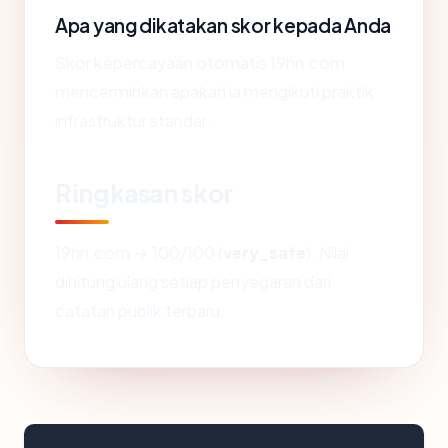
Apa yang dikatakan skor kepada Anda
Skor kepercayaan otomatis 19hn.com
mencerminkan apakah ia mengikuti praktik
infrastruktur standar.
Ringkasan skor
19hn.com → 100/100 (
very_safe
). Nilai
dihitung ulang setiap penyegaran dari
catatan publik terbaru.