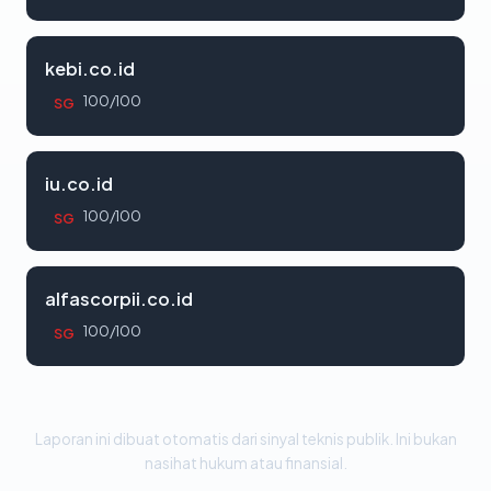
kebi.co.id
100/100
SG
iu.co.id
100/100
SG
alfascorpii.co.id
100/100
SG
Laporan ini dibuat otomatis dari sinyal teknis publik. Ini bukan
nasihat hukum atau finansial.