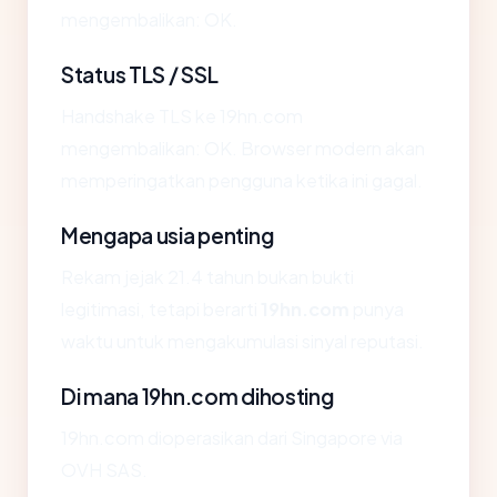
mengembalikan: OK.
Status TLS / SSL
Handshake TLS ke 19hn.com
mengembalikan: OK. Browser modern akan
memperingatkan pengguna ketika ini gagal.
Mengapa usia penting
Rekam jejak 21.4 tahun bukan bukti
legitimasi, tetapi berarti
19hn.com
punya
waktu untuk mengakumulasi sinyal reputasi.
Di mana 19hn.com dihosting
19hn.com dioperasikan dari Singapore via
OVH SAS.