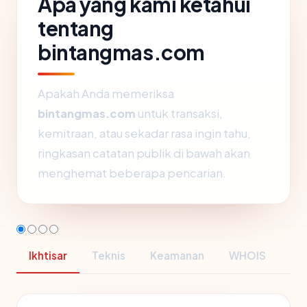
Apa yang kami ketahui
tentang
bintangmas.com
Apakah Anda memeriksa
bintangmas.com
untuk transaksi,
kemitraan, atau sekadar rasa ingin tahu,
ringkasan catatan publik di bawah akan
menghemat beberapa pencarian.
Ikhtisar
Teknis
Keamanan
WHOIS