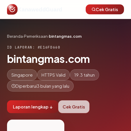
KanaweddGuard
Cek Gratis
Beranda
›
Pemeriksaan
›
bintangmas.com
ID LAPORAN: #E16FD660
bintangmas.com
Singapore
HTTPS Valid
19.3 tahun
Diperbarui
3 bulan yang lalu
Laporan lengkap ↓
Cek Gratis