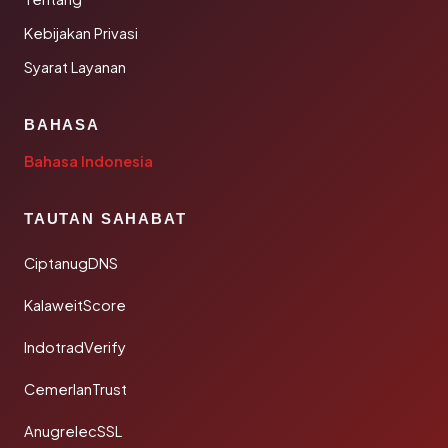
Kebijakan Privasi
Syarat Layanan
BAHASA
Bahasa Indonesia
TAUTAN SAHABAT
CiptanugDNS
KalaweitScore
IndotradVerify
CemerlanTrust
AnugrelecSSL