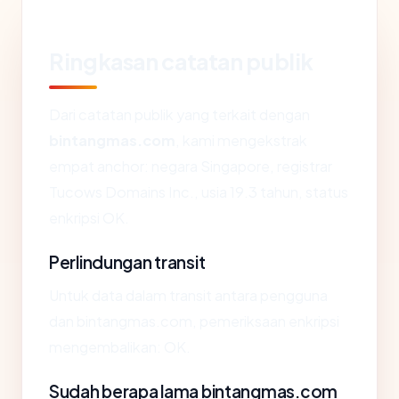
Ringkasan catatan publik
Dari catatan publik yang terkait dengan
bintangmas.com
, kami mengekstrak
empat anchor: negara Singapore, registrar
Tucows Domains Inc., usia 19.3 tahun, status
enkripsi OK.
Perlindungan transit
Untuk data dalam transit antara pengguna
dan bintangmas.com, pemeriksaan enkripsi
mengembalikan: OK.
Sudah berapa lama bintangmas.com