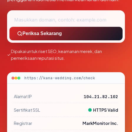
Periksa Sekarang
Dipakai untuk riset SEO, keamanan merek, dan
pemeriksaan reputasi situs.
https://kana-wedding.com/check
Alamat IP
104.21.82.102
●
Sertifikat SSL
HTTPS Valid
Registrar
MarkMonitor Inc.