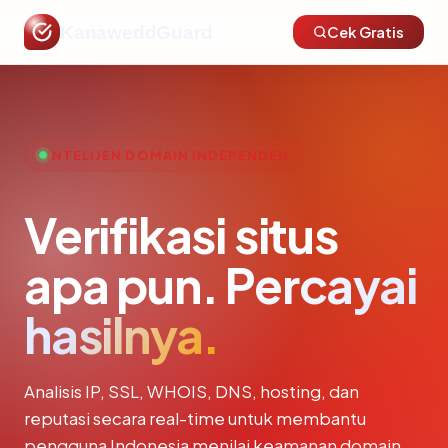
KanaweddGuard
Cek Gratis
INTELIJEN DOMAIN INDEPENDEN
Verifikasi situs
apa pun.
Percayai
hasilnya.
Analisis IP, SSL, WHOIS, DNS, hosting, dan
reputasi secara real-time untuk membantu
pengguna Indonesia menilai keamanan domain.