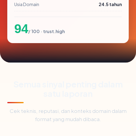
Usia Domain
24.5 tahun
94
/ 100 · trust.high
Semua sinyal penting dalam
satu laporan
Cek teknis, reputasi, dan konteks domain dalam
format yang mudah dibaca.